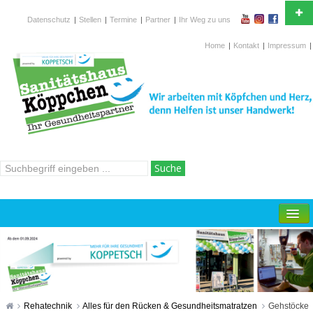
Datenschutz
|
Stellen
|
Termine
|
Partner
|
Ihr Weg zu uns
Ihr Partner in Gesundheitsfragen und in der
Krankenversorgung
Home
|
Kontakt
|
Impressum
|
Wilhelmstr.15-19, 42697 Solingen
Hotline
02 12 / 2 67 760
ÜBER UNS
SANITÄTSFACHHANDEL
ORTHOPÄDIETECHNIK
HOMECARE
Rehatechnik
Alles für den Rücken & Gesundheitsmatratzen
Gehstöcke
REHATECHNIK