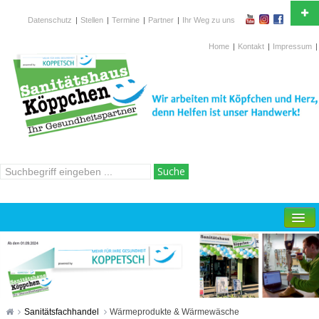
Datenschutz
|
Stellen
|
Termine
|
Partner
|
Ihr Weg zu uns
Ihr Partner in Gesundheitsfragen und in der
Krankenversorgung
Home
|
Kontakt
|
Impressum
|
Wilhelmstr.15-19, 42697 Solingen
Hotline
02 12 / 2 67 760
ÜBER UNS
SANITÄTSFACHHANDEL
ORTHOPÄDIETECHNIK
HOMECARE
Sanitätsfachhandel
Wärmeprodukte & Wärmewäsche
REHATECHNIK