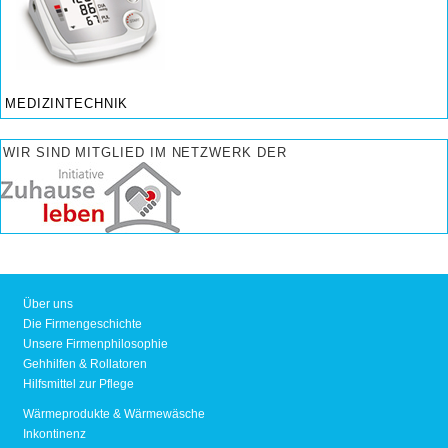
MEDIZINTECHNIK
WIR SIND MITGLIED IM NETZWERK DER
Über uns
Die Firmengeschichte
Unsere Firmenphilosophie
Gehhilfen & Rollatoren
Hilfsmittel zur Pflege
Wärmeprodukte & Wärmewäsche
Inkontinenz