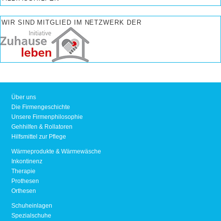
WIR SIND MITGLIED IM NETZWERK DER
Über uns
Die Firmengeschichte
Unsere Firmenphilosophie
Gehhilfen & Rollatoren
Hilfsmittel zur Pflege
Wärmeprodukte & Wärmewäsche
Inkontinenz
Therapie
Prothesen
Orthesen
Schuheinlagen
Spezialschuhe