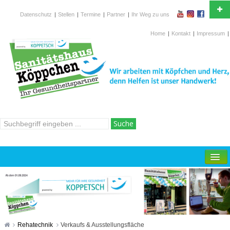
Datenschutz
|
Stellen
|
Termine
|
Partner
|
Ihr Weg zu uns
Ihr Partner in Gesundheitsfragen und in der
Krankenversorgung
Home
|
Kontakt
|
Impressum
|
Wilhelmstr.15-19, 42697 Solingen
Hotline
02 12 / 2 67 760
ÜBER UNS
SANITÄTSFACHHANDEL
ORTHOPÄDIETECHNIK
HOMECARE
Rehatechnik
Verkaufs & Ausstellungsfläche
REHATECHNIK