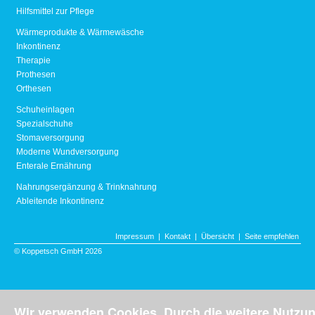
Hilfsmittel zur Pflege
Wärmeprodukte & Wärmewäsche
Inkontinenz
Therapie
Prothesen
Orthesen
Schuheinlagen
Spezialschuhe
Stomaversorgung
Moderne Wundversorgung
Enterale Ernährung
Nahrungsergänzung & Trinknahrung
Ableitende Inkontinenz
Impressum
|
Kontakt
|
Übersicht
|
Seite empfehlen
© Koppetsch GmbH 2026
Wir verwenden Cookies. Durch die weitere Nutzu