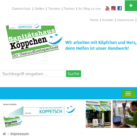
Datenschutz
|
Stellen
|
Termine
|
Partner
|
Ihr Weg zu uns
Ihr Partner in Gesundheitsfragen und in der
Krankenversorgung
Home
|
Kontakt
|
Impressum
|
Wilhelmstr.15-19, 42697 Solingen
Hotline
02 12 / 2 67 760
ÜBER UNS
SANITÄTSFACHHANDEL
ORTHOPÄDIETECHNIK
HOMECARE
Impressum
REHATECHNIK